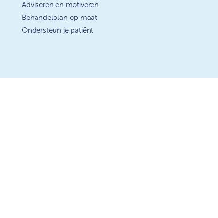
Adviseren en motiveren
Behandelplan op maat
Ondersteun je patiënt
Disclaimer
|
Privacy- en cookieverklaring
|
Contactinformatie
Obesitas in de praktijk © 2025 All rights reserved –
GLF2025-2158
Deze website is een initiatief van Goodlife