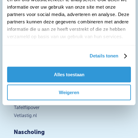
informatie over uw gebruik van onze site met onze
Over ons
partners voor social media, adverteren en analyse. Deze
Contact
partners kunnen deze gegevens combineren met andere
informatie die u aan ze heeft verstrekt of die ze hebben

verzameld op basis van uw gebruik van hun services.
Details tonen
Wat is obesitas
Oorzaken
Gezondheidsrisico’s
Alles toestaan
Hoofd- of buikhonger
Weigeren
Materialen
Tafelflipover
Vetlastig.nl
Nascholing