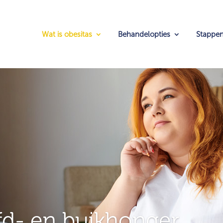
Wat is obesitas
Behandelopties
Stappe
d- en buikhonger