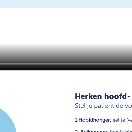
Herken hoofd-
Stel je patiënt de 
1.Hoofdhonger:
eet je (v
2. Buikhonger:
heb je bi