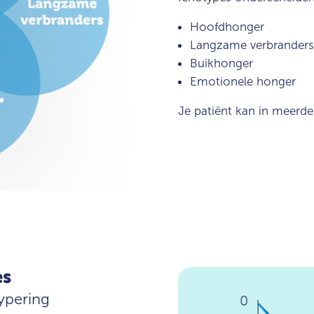
Hoofdhonger
Langzame verbranders
Buikhonger
Emotionele honger
Je patiënt kan in meerder
es
ypering