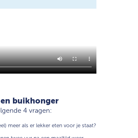
 en buikhonger
volgende 4 vragen:
eel) meer als er lekker eten voor je staat?
nnen twee uur na een maaltijd weer